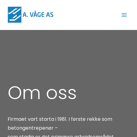
Skip
to
content
Om oss
Firmaet vart starta i 1981. I første rekke som
betongentrepenør –
som stadig er det primære arbeidsområdet.